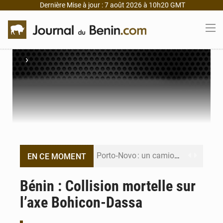
Dernière Mise à jour : 7 août 2026 à 10h20 GMT
›
Porto‑Novo : un camion de produits pétroliers embrase Avakpa
EN CE MOMENT
Patrice Talon prend la tête du premier bureau du Sénat du Bénin
Bénin : Collision mortelle sur
l’axe Bohicon-Dassa
Bénin : Djogbénou inspecte le chantier du siège de l’Assemblée
Bénin et Canada scellent un partenariat inédit