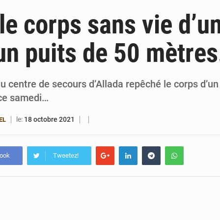
6 août 2026
Patrice Talon prend la tête du premier bureau 
 le corps sans vie d’u
6 août 2026
Bénin : Djogbénou inspecte le chantier du siè
’un puits de 50 mètres
6 août 2026
Bénin et Canada scellent un partenariat inédi
6 août 2026
Bénin : Le CEG La Verdure de Ouèdo fait sa mu
 centre de secours d’Allada repêché le corps d’un 
t ce samedi…
le:
18 octobre 2021
EL
book
Tweetez!