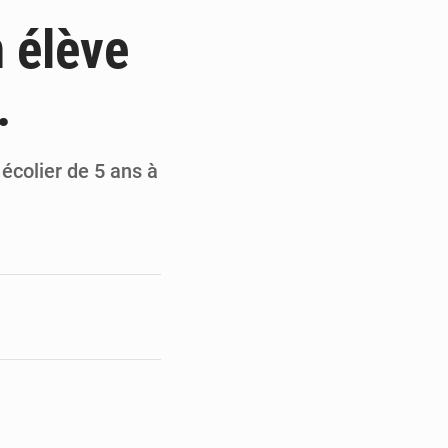
du Sénat du Bénin
n élève
ge de l’Assemblée
.
t
e pour la rentrée
écolier de 5 ans à