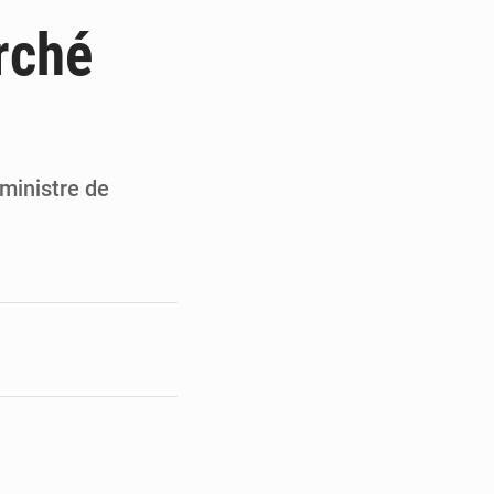
du Sénat du Bénin
rché
ge de l’Assemblée
t
e pour la rentrée
 ministre de