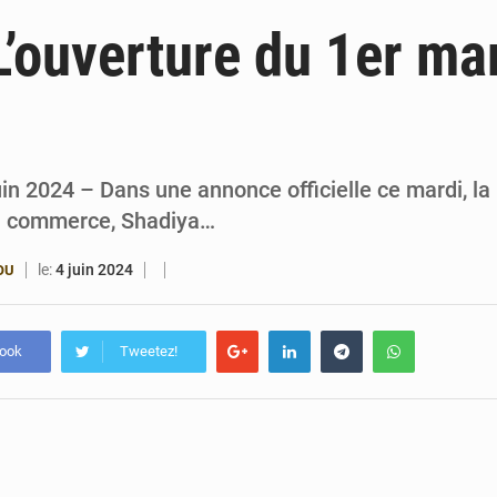
6 août 2026
Patrice Talon prend la tête du premier bureau 
L’ouverture du 1er ma
6 août 2026
Bénin : Djogbénou inspecte le chantier du siè
6 août 2026
Bénin et Canada scellent un partenariat inédi
6 août 2026
Bénin : Le CEG La Verdure de Ouèdo fait sa mu
uin 2024 – Dans une annonce officielle ce mardi, la
 du commerce, Shadiya…
le:
4 juin 2024
OU
book
Tweetez!