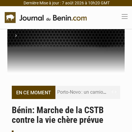
Dernière Mise à jour : 7 août 2026 à 10h20 GMT
›
Porto‑Novo : un camion de produits pétroliers embrase Avakpa
EN CE MOMENT
Patrice Talon prend la tête du premier bureau du Sénat du Bénin
Bénin: Marche de la CSTB
contre la vie chère prévue
Bénin : Djogbénou inspecte le chantier du siège de l’Assemblée
Bénin et Canada scellent un partenariat inédit