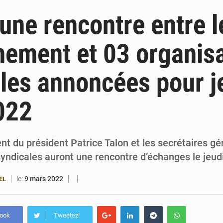
6 août 2026
Bénin : Djogbénou inspecte le chantier du siè
 une rencontre entre l
6 août 2026
Bénin et Canada scellent un partenariat inédi
ement et 03 organis
6 août 2026
Bénin : Le CEG La Verdure de Ouèdo fait sa mu
les annoncées pour j
5 août 2026
Bénin : 14,5 milliards de dollars pour faire de la CDN 3.0
022
t du président Patrice Talon et les secrétaires gé
syndicales auront une rencontre d’échanges le jeud
le:
9 mars 2022
EL
book
Tweetez!