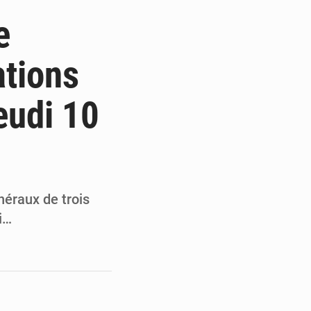
ge de l’Assemblée
e
t
ations
e pour la rentrée
eudi 10
 un bouclier économique
néraux de trois
i…