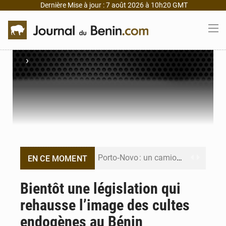
Dernière Mise à jour : 7 août 2026 à 10h20 GMT
›
Porto‑Novo : un camion de produits pétroliers embrase Avakpa
EN CE MOMENT
Patrice Talon prend la tête du premier bureau du Sénat du Bénin
Bientôt une législation qui
rehausse l’image des cultes
Bénin : Djogbénou inspecte le chantier du siège de l’Assemblée
endogènes au Bénin
Bénin et Canada scellent un partenariat inédit