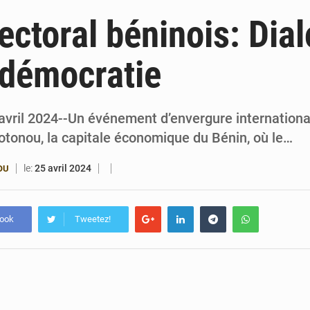
6 août 2026
Patrice Talon prend la tête du premier bureau 
ectoral béninois: Dia
6 août 2026
Bénin : Djogbénou inspecte le chantier du siè
 démocratie
6 août 2026
Bénin et Canada scellent un partenariat inédi
6 août 2026
Bénin : Le CEG La Verdure de Ouèdo fait sa mu
avril 2024--Un événement d’envergure international
otonou, la capitale économique du Bénin, où le…
le:
25 avril 2024
OU
book
Tweetez!