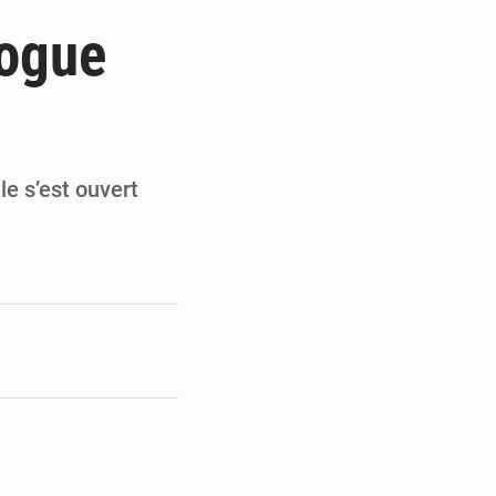
du Sénat du Bénin
logue
ge de l’Assemblée
t
e pour la rentrée
e s’est ouvert