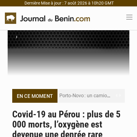
Dernière Mise à jour : 7 août 2026 à 10h20 GMT
›
Porto‑Novo : un camion de produits pétroliers embrase Avakpa
EN CE MOMENT
Patrice Talon prend la tête du premier bureau du Sénat du Bénin
Covid-19 au Pérou : plus de 5
000 morts, l’oxygène est
Bénin : Djogbénou inspecte le chantier du siège de l’Assemblée
devenue une denrée rare
Bénin et Canada scellent un partenariat inédit