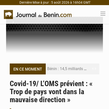
Dernière Mise à jour : 5 août 2026 à 16h04 GMT
›
Bénin : 14,5 milliards de dollars pour faire de la CDN 3.0 un bouclier économique
EN CE MOMENT
Bénin : le ministère de l’Intérieur évalue ses résultats à mi-parcours
Covid-19/ L’OMS prévient : «
Trop de pays vont dans la
FÉBÉBOXE : la gouvernance, premier combat de la mandature 2026-2030
mauvaise direction »
Valse des entraîneurs en Première Division béninoise