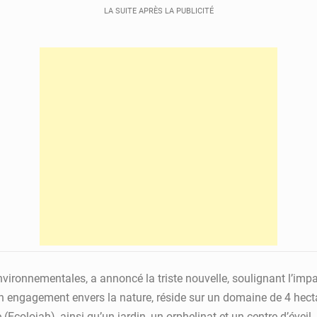
LA SUITE APRÈS LA PUBLICITÉ
ironnementales, a annoncé la triste nouvelle, soulignant l’impact
n engagement envers la nature, réside sur un domaine de 4 hectar
Ecolojah), ainsi qu’un jardin, un orphelinat et un centre d’éveil.