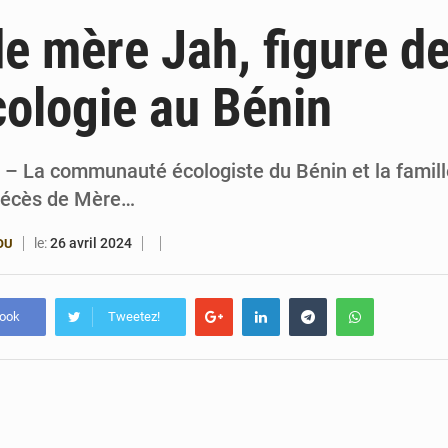
6 août 2026
Patrice Talon prend la tête du premier bureau 
e mère Jah, figure d
6 août 2026
Bénin : Djogbénou inspecte le chantier du siè
cologie au Bénin
6 août 2026
Bénin et Canada scellent un partenariat inédi
6 août 2026
Bénin : Le CEG La Verdure de Ouèdo fait sa mu
 – La communauté écologiste du Bénin et la famill
 décès de Mère…
le:
26 avril 2024
OU
book
Tweetez!