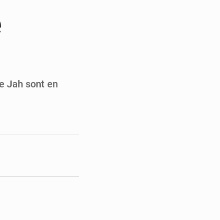
du Sénat du Bénin
e
ge de l’Assemblée
t
e pour la rentrée
e Jah sont en