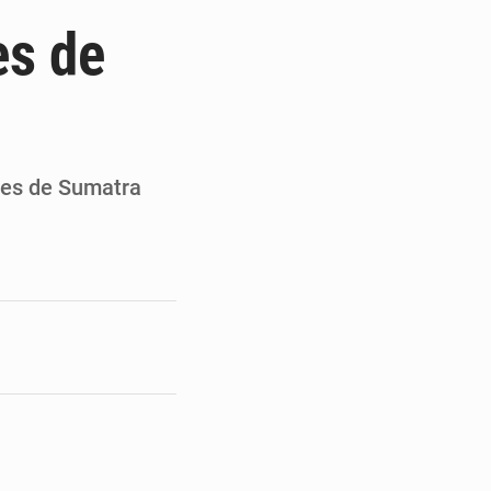
du Sénat du Bénin
es de
ge de l’Assemblée
t
e pour la rentrée
gres de Sumatra