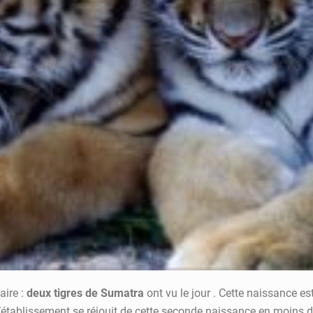
aire :
deux tigres de Sumatra
ont vu le jour . Cette naissance e
L’établissement se réjouit de cette seconde naissance en moins d