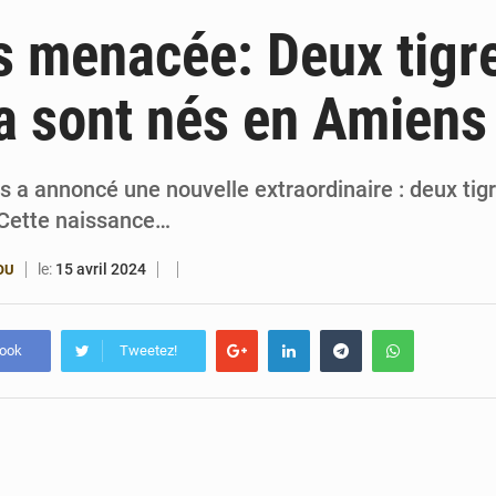
6 août 2026
Patrice Talon prend la tête du premier bureau 
 menacée: Deux tigr
6 août 2026
Bénin : Djogbénou inspecte le chantier du siè
a sont nés en Amiens
6 août 2026
Bénin et Canada scellent un partenariat inédi
6 août 2026
Bénin : Le CEG La Verdure de Ouèdo fait sa mu
s a annoncé une nouvelle extraordinaire : deux ti
. Cette naissance…
le:
15 avril 2024
OU
book
Tweetez!