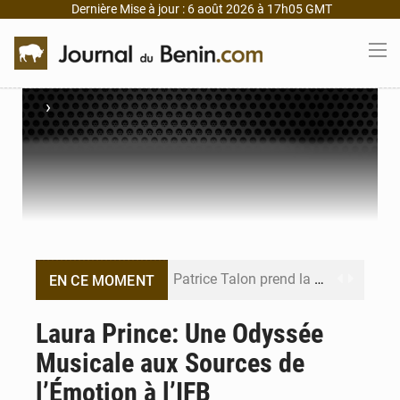
Dernière Mise à jour : 6 août 2026 à 17h05 GMT
›
Patrice Talon prend la tête du premier bureau du Sénat du Bénin
EN CE MOMENT
Bénin : Djogbénou inspecte le chantier du siège de l’Assemblée
Laura Prince: Une Odyssée
Musicale aux Sources de
Bénin et Canada scellent un partenariat inédit
l’Émotion à l’IFB
Bénin : Le CEG La Verdure de Ouèdo fait sa mue pour la rentrée