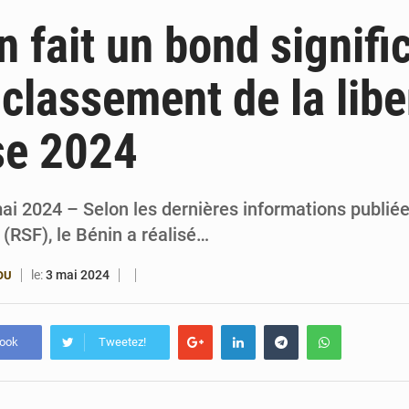
6 août 2026
Patrice Talon prend la tête du premier bureau 
 fait un bond signific
6 août 2026
Bénin : Djogbénou inspecte le chantier du siè
 classement de la libe
6 août 2026
Bénin et Canada scellent un partenariat inédi
se 2024
6 août 2026
Bénin : Le CEG La Verdure de Ouèdo fait sa mu
ai 2024 – Selon les dernières informations publié
 (RSF), le Bénin a réalisé…
le:
3 mai 2024
OU
book
Tweetez!