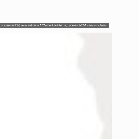
la presse de RSF, passant de la 112ème à la 89ème place en 2024, sans incidents