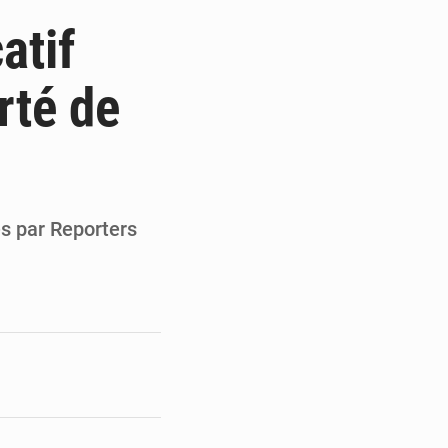
du Sénat du Bénin
atif
ge de l’Assemblée
rté de
t
e pour la rentrée
es par Reporters