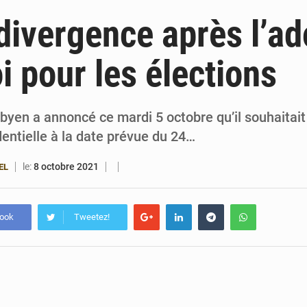
6 août 2026
Patrice Talon prend la tête du premier bureau 
 divergence après l’ad
6 août 2026
Bénin : Djogbénou inspecte le chantier du siè
oi pour les élections
6 août 2026
Bénin et Canada scellent un partenariat inédi
6 août 2026
Bénin : Le CEG La Verdure de Ouèdo fait sa mu
byen a annoncé ce mardi 5 octobre qu’il souhaitait
identielle à la date prévue du 24…
le:
8 octobre 2021
EL
book
Tweetez!