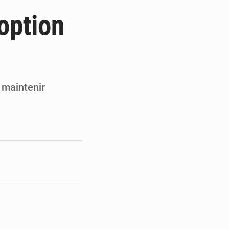
du Sénat du Bénin
option
ge de l’Assemblée
t
e pour la rentrée
 maintenir