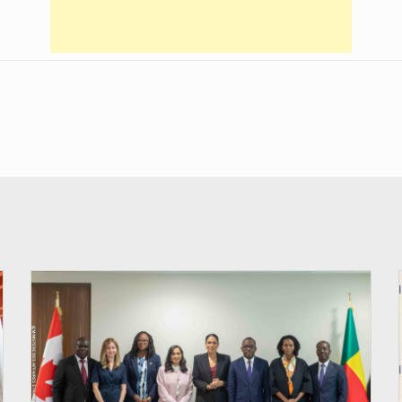
© Ministère Des Affaires Etrangères et de la Coopération du Bénin