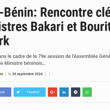
6 août 2026
Bénin et Canada scellent un partenariat inédi
Bénin: Rencontre clé
6 août 2026
Bénin : Le CEG La Verdure de Ouèdo fait sa mu
istres Bakari et Bouri
5 août 2026
Bénin : 14,5 milliards de dollars pour faire de la CDN 3.0
rk
4 août 2026
Bénin : le ministère de l’Intérieur évalue ses rés
s le cadre de la 79e session de l'Assemblée Géné
le Ministre béninois…
le:
26 septembre 2024
OU
book
Tweetez!