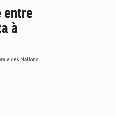
t
 entre
e pour la rentrée
ta à
 un bouclier économique
ultats à mi-parcours
rale des Nations