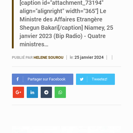
[caption id="attachment_73194"
align="alignright" width="365"] Le
Bénin : Le CEG La Verdure de Ouèdo fait sa mue pour la rentrée
Ministre des Affaires Etrangère
Shegun Bakari[/caption] Niamey, 25
janvier 2023 (Bip Radio) - Quatre
ministres…
le:
25 janvier 2024
PUBLIÉ PAR
HELENE SOUROU
Partager sur Facebook
Tweetez!