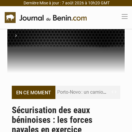
Dernière Mise à jour : 7 août 2026 à 10h20 GMT
›
Porto‑Novo : un camion de produits pétroliers embrase Avakpa
EN CE MOMENT
Patrice Talon prend la tête du premier bureau du Sénat du Bénin
Sécurisation des eaux
béninoises : les forces
Bénin : Djogbénou inspecte le chantier du siège de l’Assemblée
navales en exercice
Bénin et Canada scellent un partenariat inédit