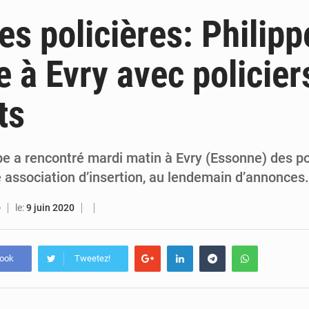
4 août 2026
Bénin : le ministère de l’Intérieur évalue ses rés
es policières: Philipp
4 août 2026
FÉBÉBOXE : la gouvernance, premier combat de la 
 à Evry avec policier
3 août 2026
Valse des entraîneurs en Première Division bé
ts
3 août 2026
Noyade tragique à Kalalé : 2 enfants perdent 
e a rencontré mardi matin à Evry (Essonne) des po
association d’insertion, au lendemain d’annonces
le:
9 juin 2020
O
book
Tweetez!