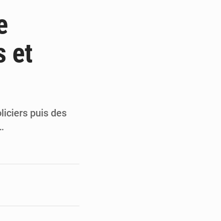
ultats à mi-parcours
e
mandature 2026-2030
s et
ninoise
la vie à Gawézi
liciers puis des
…