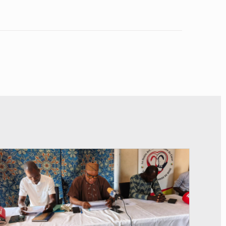
© FéBéBOXE officiel