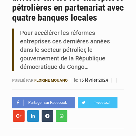
pétrolières en partenariat avec
Bénin : Le CEG La Verdure de Ouèdo fait sa mue pour la rentrée
quatre banques locales
Pour accélérer les réformes
entreprises ces dernières années
dans le secteur pétrolier, le
gouvernement de la République
démocratique du Congo…
le:
15 février 2024
PUBLIÉ PAR
FLORINE MOUANO
Partager sur Facebook
Tweetez!