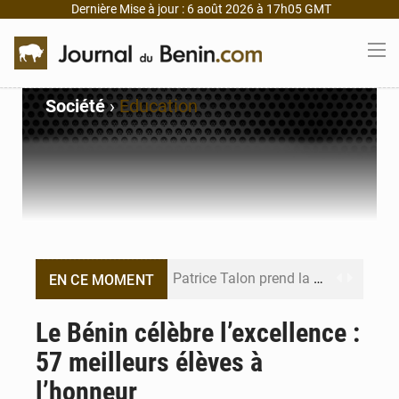
Dernière Mise à jour : 6 août 2026 à 17h05 GMT
Société
›
Education
Patrice Talon prend la tête du premier bureau du Sénat du Bénin
EN CE MOMENT
Bénin : Djogbénou inspecte le chantier du siège de l’Assemblée
Le Bénin célèbre l’excellence :
57 meilleurs élèves à
Bénin et Canada scellent un partenariat inédit
l’honneur
Bénin : Le CEG La Verdure de Ouèdo fait sa mue pour la rentrée