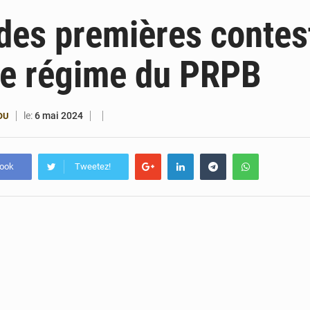
6 août 2026
Patrice Talon prend la tête du premier bureau 
des premières contes
6 août 2026
Bénin : Djogbénou inspecte le chantier du siè
le régime du PRPB
6 août 2026
Bénin et Canada scellent un partenariat inédi
6 août 2026
Bénin : Le CEG La Verdure de Ouèdo fait sa mu
le:
6 mai 2024
OU
book
Tweetez!