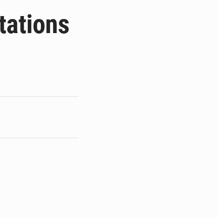
du Sénat du Bénin
tations
ge de l’Assemblée
t
e pour la rentrée