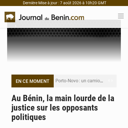
Dernière Mise à jour : 7 août 2026 à 10h20 GMT
›
Porto‑Novo : un camion de produits pétroliers embrase Avakpa
EN CE MOMENT
Patrice Talon prend la tête du premier bureau du Sénat du Bénin
Au Bénin, la main lourde de la
justice sur les opposants
Bénin : Djogbénou inspecte le chantier du siège de l’Assemblée
politiques
Bénin et Canada scellent un partenariat inédit