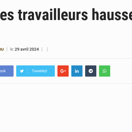
6 août 2026
Bénin : Djogbénou inspecte le chantier du siè
les travailleurs hauss
6 août 2026
Bénin et Canada scellent un partenariat inédi
6 août 2026
Bénin : Le CEG La Verdure de Ouèdo fait sa mu
5 août 2026
Bénin : 14,5 milliards de dollars pour faire de la CDN 3.0
le:
29 avril 2024
OU
book
Tweetez!