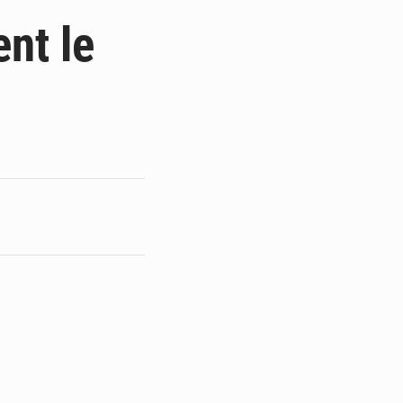
ge de l’Assemblée
ent le
t
e pour la rentrée
 un bouclier économique