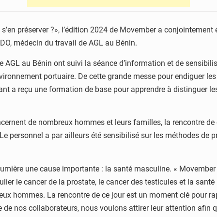
t s’en préserver ?», l’édition 2024 de Movember a conjointemen
EDO, médecin du travail de AGL au Bénin.
de AGL au Bénin ont suivi la séance d’information et de sensibilis
’environnement portuaire. De cette grande messe pour endiguer l
pant a reçu une formation de base pour apprendre à distinguer les
oncernent de nombreux hommes et leurs familles, la rencontre de 
Le personnel a par ailleurs été sensibilisé sur les méthodes de pr
lumière une cause importante : la santé masculine. « Movember »
ier le cancer de la prostate, le cancer des testicules et la sant
eux hommes. La rencontre de ce jour est un moment clé pour rap
e de nos collaborateurs, nous voulons attirer leur attention afin 