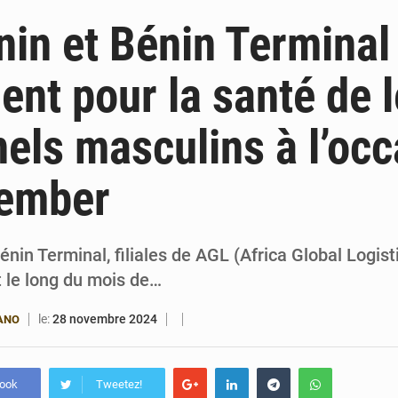
4 août 2026
Bénin : le ministère de l’Intérieur évalue ses rés
in et Bénin Terminal
4 août 2026
FÉBÉBOXE : la gouvernance, premier combat de la 
ent pour la santé de 
3 août 2026
Valse des entraîneurs en Première Division bé
els masculins à l’occ
3 août 2026
Noyade tragique à Kalalé : 2 enfants perdent 
ember
nin Terminal, filiales de AGL (Africa Global Logist
t le long du mois de…
le:
28 novembre 2024
ANO
book
Tweetez!