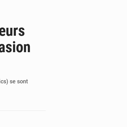
ultats à mi-parcours
mandature 2026-2030
leurs
ninoise
asion
la vie à Gawézi
ics) se sont