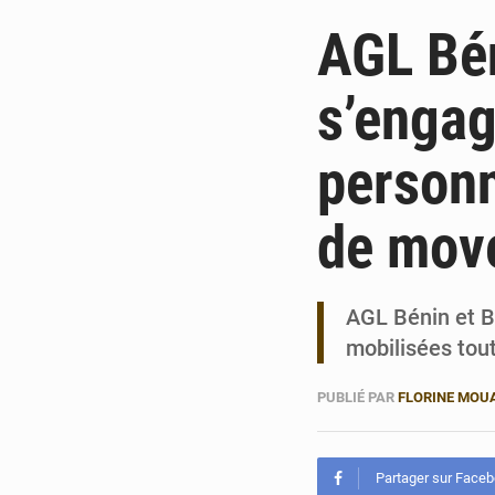
AGL Bén
s’engag
personn
de mov
AGL Bénin et Bé
mobilisées tou
PUBLIÉ PAR
FLORINE MOU
Partager sur Face