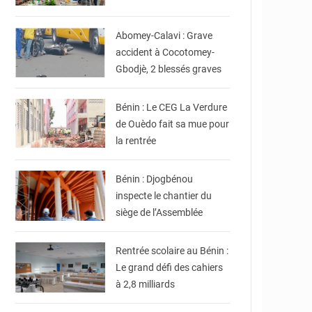
© DR
Abomey-Calavi : Grave
accident à Cocotomey-
Gbodjè, 2 blessés graves
© Gouvernement Bénin
Bénin : Le CEG La Verdure
de Ouèdo fait sa mue pour
la rentrée
© Assemblée Nationale
du Bénin
Bénin : Djogbénou
inspecte le chantier du
siège de l’Assemblée
© DR
Rentrée scolaire au Bénin :
Le grand défi des cahiers
à 2,8 milliards
© Ministère intérieur
Bénin