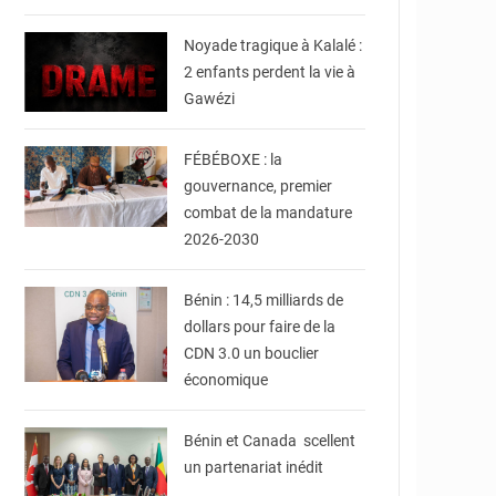
© JDB
Noyade tragique à Kalalé :
2 enfants perdent la vie à
Gawézi
© FéBéBOXE officiel
FÉBÉBOXE : la
gouvernance, premier
combat de la mandature
© Ministère du Cadre
de Vie et des
2026-2030
Transports, chargé du
Développement
durable
Bénin : 14,5 milliards de
dollars pour faire de la
CDN 3.0 un bouclier
© Ministère Des
économique
Affaires Etrangères et
de la Coopération du
Bénin
Bénin et Canada scellent
un partenariat inédit