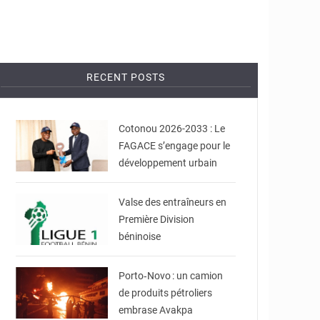
RECENT POSTS
© Ville de Cotonou
Cotonou 2026-2033 : Le
FAGACE s’engage pour le
développement urbain
© DR
Valse des entraîneurs en
Première Division
béninoise
© Agence béninoise de
Protection civile
Porto‑Novo : un camion
de produits pétroliers
embrase Avakpa