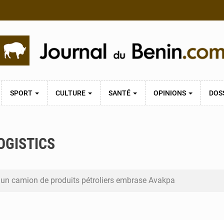
SPORT
CULTURE
SANTÉ
OPINIONS
DOS
OGISTICS
 un camion de produits pétroliers embrase Avakpa
n prend la tête du premier bureau du Sénat du Bénin