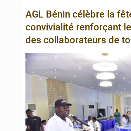
6 août 2026
Bénin : Djog
AGL Bénin célèbre la fêt
6 août 2026
Bénin et Can
convivialité renforçant 
6 août 2026
Bénin : Le C
des collaborateurs de tou