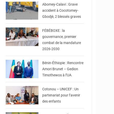
Abomey-Calavi : Grave
accident à Cocotomey-
Gbodjè, 2 blessés graves
© FéBéBOXE officiel
FÉBÉBOXE : la
gouvernance, premier
combat de la mandature
2026-2030
© DR
Bénin-Éthiopie : Rencontre
Amori Brunet – Gedion
Timothewos à l’UA
© Ville de Cotonou
Cotonou – UNICEF : Un
partenariat pour l’avenir
des enfants
© Assemblée Nationale
du Bénin