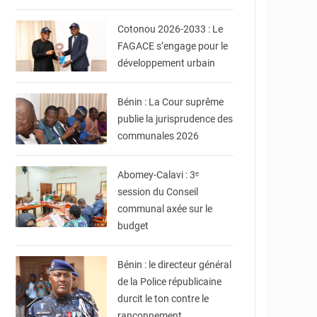
© Ville de Cotonou
Cotonou 2026-2033 : Le
FAGACE s’engage pour le
développement urbain
© La Cour suprême du
Bénin
Bénin : La Cour suprême
publie la jurisprudence des
communales 2026
© Mairie d'Abomey-
Calavi
Abomey-Calavi : 3ᵉ
session du Conseil
communal axée sur le
budget
© Gouvernement du
Bénin
Bénin : le directeur général
de la Police républicaine
durcit le ton contre le
rançonnement