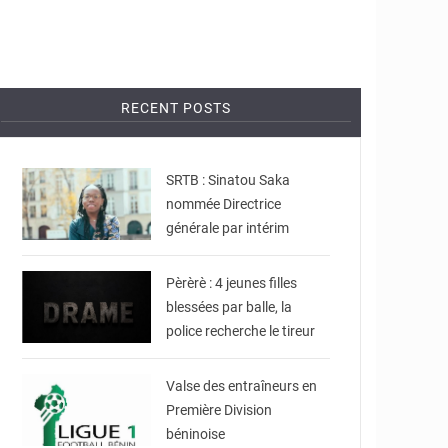
RECENT POSTS
© DR
SRTB : Sinatou Saka
nommée Directrice
générale par intérim
© JDB
Pèrèrè : 4 jeunes filles
blessées par balle, la
police recherche le tireur
© DR
Valse des entraîneurs en
Première Division
béninoise