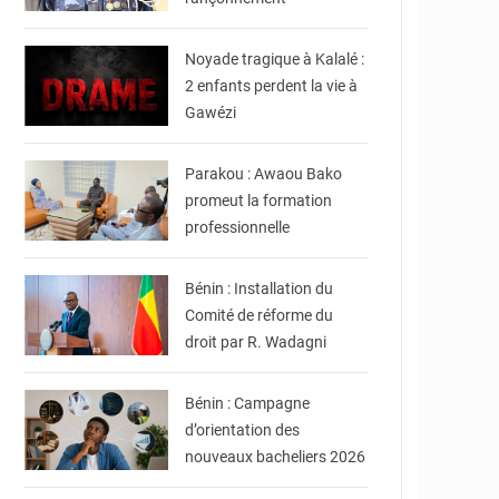
© JDB
Noyade tragique à Kalalé :
2 enfants perdent la vie à
Gawézi
© DR
Parakou : Awaou Bako
promeut la formation
professionnelle
© presidence.bj
Bénin : Installation du
Comité de réforme du
droit par R. Wadagni
© DR
Bénin : Campagne
d’orientation des
nouveaux bacheliers 2026
© DR