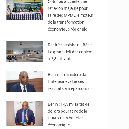
Cotonou accueille une
réflexion majeure pour
faire des MPME le moteur
de la transformation
économique régionale
© DR
Rentrée scolaire au Bénin :
Le grand défi des cahiers
à 2,8 milliards
© Ministère intérieur
Bénin
Bénin : le ministère de
l’Intérieur évalue ses
© Ministère du Cadre
de Vie et des
résultats à mi-parcours
Transports, chargé du
Développement
durable
Bénin : 14,5 milliards de
dollars pour faire de la
CDN 3.0 un bouclier
économique