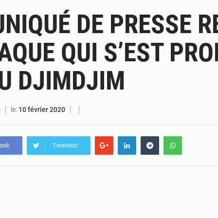
4 août 2026
Bénin : le ministère de l’Intérieur évalue ses rés
IQUÉ DE PRESSE R
4 août 2026
FÉBÉBOXE : la gouvernance, premier combat de la 
TAQUE QUI S’EST PRO
3 août 2026
Valse des entraîneurs en Première Division bé
U DJIMDJIM
3 août 2026
Noyade tragique à Kalalé : 2 enfants perdent 
le:
10 février 2020
O
book
Tweetez!