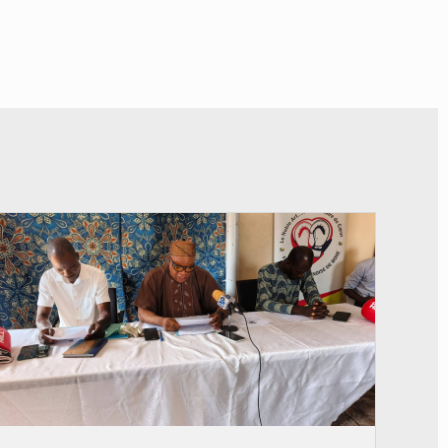
© FéBéBOXE officiel