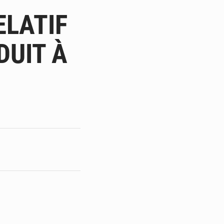
ultats à mi-parcours
ELATIF
mandature 2026-2030
DUIT À
ninoise
la vie à Gawézi