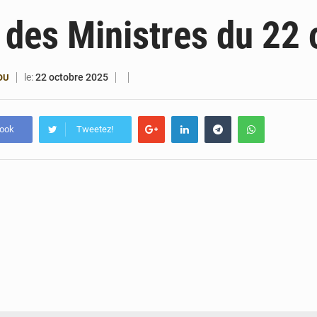
6 août 2026
Bénin : Djogbénou inspecte le chantier du siè
 des Ministres du 22 
6 août 2026
Bénin et Canada scellent un partenariat inédi
6 août 2026
Bénin : Le CEG La Verdure de Ouèdo fait sa mu
le:
22 octobre 2025
OU
5 août 2026
Bénin : 14,5 milliards de dollars pour faire de la CDN 3.0
book
Tweetez!