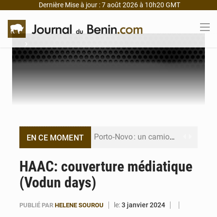
Dernière Mise à jour : 7 août 2026 à 10h20 GMT
›
Porto‑Novo : un camion de produits pétroliers embrase Avakpa
EN CE MOMENT
Patrice Talon prend la tête du premier bureau du Sénat du Bénin
HAAC: couverture médiatique
(Vodun days)
Bénin : Djogbénou inspecte le chantier du siège de l’Assemblée
Bénin et Canada scellent un partenariat inédit
le:
3 janvier 2024
PUBLIÉ PAR
HELENE SOUROU