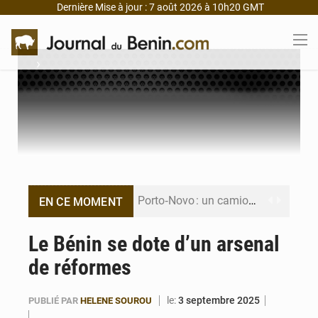
Dernière Mise à jour : 7 août 2026 à 10h20 GMT
›
Porto‑Novo : un camion de produits pétroliers embrase Avakpa
EN CE MOMENT
Patrice Talon prend la tête du premier bureau du Sénat du Bénin
Le Bénin se dote d’un arsenal
de réformes
Bénin : Djogbénou inspecte le chantier du siège de l’Assemblée
Bénin et Canada scellent un partenariat inédit
le:
3 septembre 2025
PUBLIÉ PAR
HELENE SOUROU