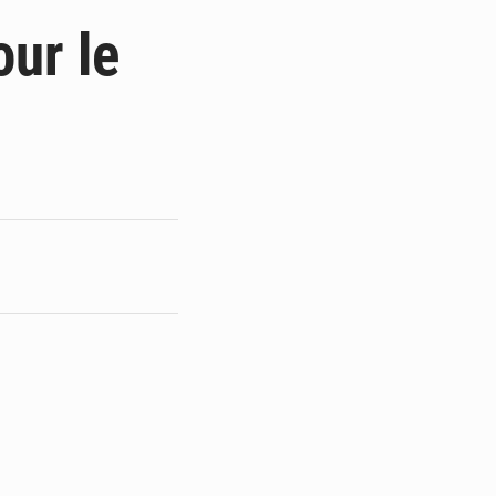
ge de l’Assemblée
our le
t
e pour la rentrée
 un bouclier économique