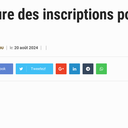
6 août 2026
Bénin : Djogbénou inspecte le chantier du siè
re des inscriptions p
6 août 2026
Bénin et Canada scellent un partenariat inédi
6 août 2026
Bénin : Le CEG La Verdure de Ouèdo fait sa mu
5 août 2026
Bénin : 14,5 milliards de dollars pour faire de la CDN 3.0
le:
20 août 2024
OU
book
Tweetez!