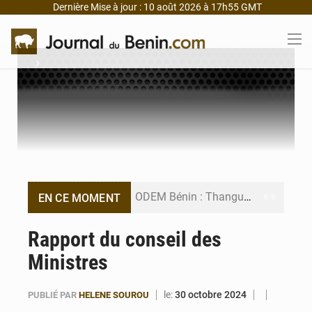
Dernière Mise à jour : 10 août 2026 à 17h55 GMT
›
ODEM Bénin : Thanguy Agoï en consultation chez Richard Magnidet
EN CE MOMENT
Tchaourou : une fillette de 3 ans retrouvée vivante dans l’Okpara
Rapport du conseil des
Ministres
Hêvié : À peine gracié par Wadagni, il est réarrêté pour tentative de vol
Bénin : Georges Alé face à l’érosion du littoral Est à Cotonou
le:
30 octobre 2024
PUBLIÉ PAR
HELENE SOUROU