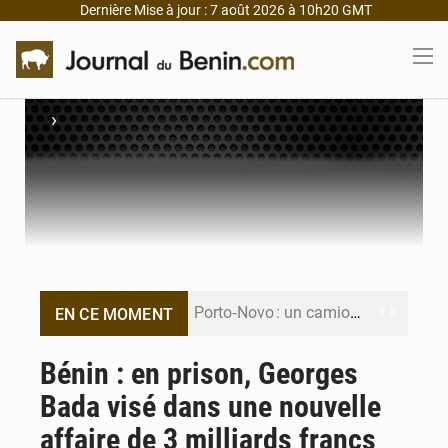
Dernière Mise à jour : 7 août 2026 à 10h20 GMT
›
Porto‑Novo : un camion de produits pétroliers embrase Avakpa
EN CE MOMENT
Patrice Talon prend la tête du premier bureau du Sénat du Bénin
Bénin : en prison, Georges
Bada visé dans une nouvelle
Bénin : Djogbénou inspecte le chantier du siège de l’Assemblée
affaire de 3 milliards francs
Bénin et Canada scellent un partenariat inédit