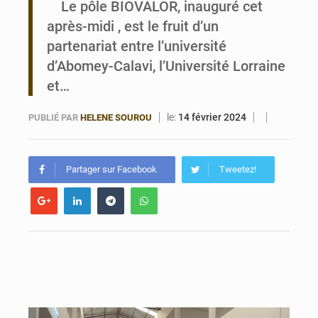
Le pôle BIOVALOR, inauguré cet
après-midi , est le fruit d’un
Bénin : Le CEG La Verdure de Ouèdo fait sa mue pour la rentrée
partenariat entre l’université
d’Abomey-Calavi, l’Université Lorraine
et…
le:
14 février 2024
PUBLIÉ PAR
HELENE SOUROU
Partager sur Facebook
Tweetez!