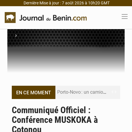
Dernière Mise à jour : 7 août 2026 à 10h20 GMT
›
Porto‑Novo : un camion de produits pétroliers embrase Avakpa
EN CE MOMENT
Patrice Talon prend la tête du premier bureau du Sénat du Bénin
Communiqué Officiel :
Conférence MUSKOKA à
Bénin : Djogbénou inspecte le chantier du siège de l’Assemblée
Cotonou
Bénin et Canada scellent un partenariat inédit