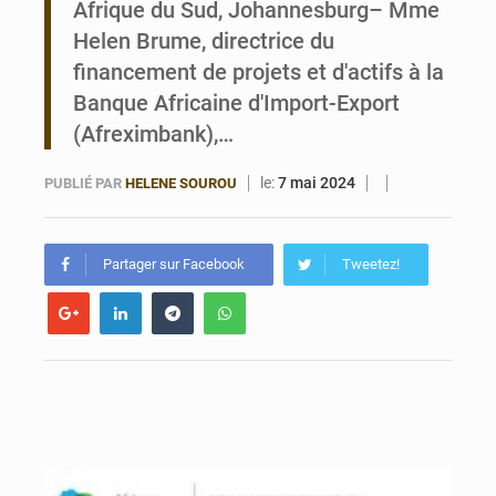
Afrique du Sud, Johannesburg– Mme
Helen Brume, directrice du
Bénin : 14,5 milliards de dollars pour faire de la CDN 3.0 un bouclier économique
financement de projets et d'actifs à la
Banque Africaine d'Import-Export
(Afreximbank),…
le:
7 mai 2024
PUBLIÉ PAR
HELENE SOUROU
Partager sur Facebook
Tweetez!