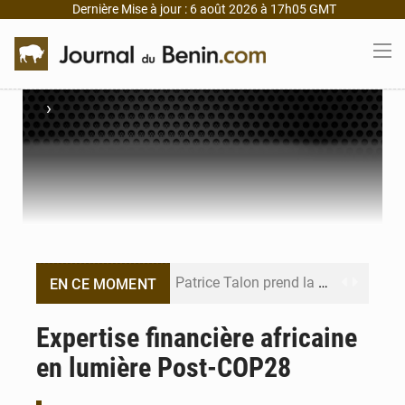
Dernière Mise à jour : 6 août 2026 à 17h05 GMT
›
Patrice Talon prend la tête du premier bureau du Sénat du Bénin
EN CE MOMENT
Bénin : Djogbénou inspecte le chantier du siège de l’Assemblée
Expertise financière africaine
en lumière Post-COP28
Bénin et Canada scellent un partenariat inédit
Bénin : Le CEG La Verdure de Ouèdo fait sa mue pour la rentrée