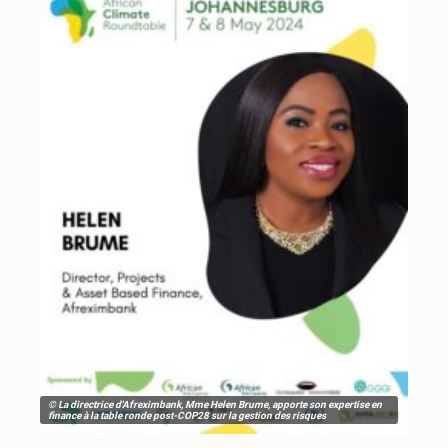
© La directrice d'Afreximbank, Mme Helen Brume, apporte son expertise en
finance à la table ronde post-COP28 sur la gestion des risques