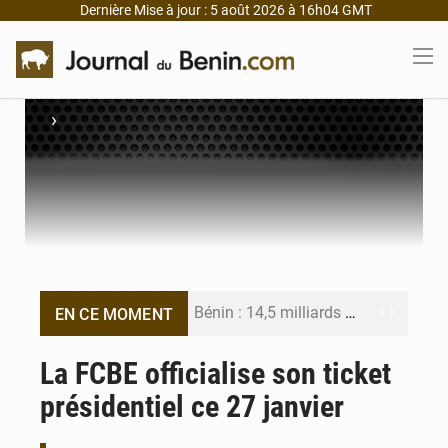
Dernière Mise à jour : 5 août 2026 à 16h04 GMT
›
Bénin : 14,5 milliards de dollars pour faire de la CDN 3.0 un bouclier économique
EN CE MOMENT
Bénin : le ministère de l’Intérieur évalue ses résultats à mi-parcours
La FCBE officialise son ticket
présidentiel ce 27 janvier
FÉBÉBOXE : la gouvernance, premier combat de la mandature 2026-2030
Valse des entraîneurs en Première Division béninoise