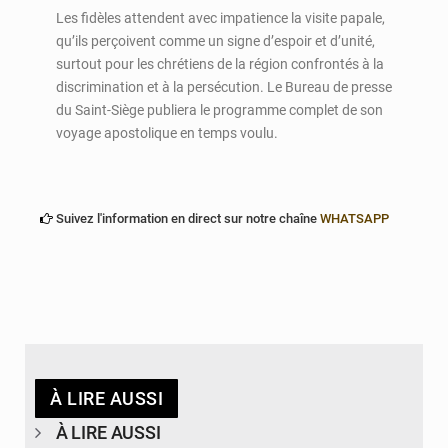
Les fidèles attendent avec impatience la visite papale,
qu’ils perçoivent comme un signe d’espoir et d’unité,
surtout pour les chrétiens de la région confrontés à la
discrimination et à la persécution. Le Bureau de presse
du Saint-Siège publiera le programme complet de son
voyage apostolique en temps voulu.
Suivez l'information en direct sur notre chaîne
WHATSAPP
À LIRE AUSSI
À LIRE AUSSI