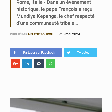
Rome, Italie - Dans un événement
historique, le pape François a reçu
Bénin : Le CEG La Verdure de Ouèdo fait sa mue pour la rentrée
Mundiya Kepanga, le chef respecté
d’une communauté tribale…
le:
8 mai 2024
PUBLIÉ PAR
HELENE SOUROU
Partager sur Facebook
Tweetez!