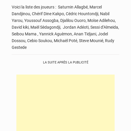
Voici la liste des joueurs : Saturnin Allagbé, Marcel
Dandjinou, Chérif Dine Kakpo, Cédric Hountondji, Nabil
Yarou, Youssouf Assogba, Djalilou Ouoro, Moïse Adilehou,
David kiki, Maël Sèdagondji, Jordan Adéoti, Sessi d’Almeida,
Seibou Mama , Yannick Aguèmon, Anan Tidjani, Jodel
Dossou, Cebio Soukou, Michaël Poté, Steve Mounié, Rudy
Gestede
LA SUITE APRÈS LA PUBLICITÉ