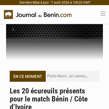
Dernière Mise à jour : 7 août 2026 à 10h20 GMT
›
Porto‑Novo : un camion de produits pétroliers embrase Avakpa
EN CE MOMENT
Patrice Talon prend la tête du premier bureau du Sénat du Bénin
Les 20 écureuils présents
pour le match Bénin / Côte
Bénin : Djogbénou inspecte le chantier du siège de l’Assemblée
d’Ivoire
Bénin et Canada scellent un partenariat inédit