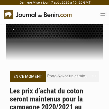
Dernière Mise à jour : 7 août 2026 à 10h20 GMT
›
Porto‑Novo : un camion de produits pétroliers embrase Avakpa
EN CE MOMENT
Patrice Talon prend la tête du premier bureau du Sénat du Bénin
Les prix d’achat du coton
seront maintenus pour la
Bénin : Djogbénou inspecte le chantier du siège de l’Assemblée
campagne 2020/2021 au
Bénin et Canada scellent un partenariat inédit