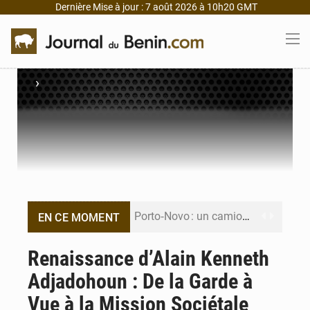
Dernière Mise à jour : 7 août 2026 à 10h20 GMT
›
Porto‑Novo : un camion de produits pétroliers embrase Avakpa
EN CE MOMENT
Patrice Talon prend la tête du premier bureau du Sénat du Bénin
Renaissance d’Alain Kenneth
Adjadohoun : De la Garde à
Bénin : Djogbénou inspecte le chantier du siège de l’Assemblée
Vue à la Mission Sociétale
Bénin et Canada scellent un partenariat inédit