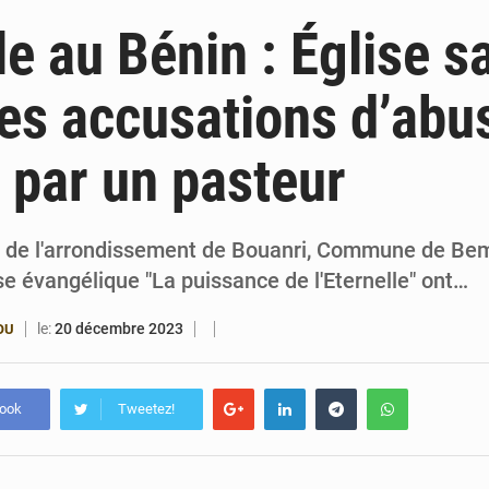
6 août 2026
Patrice Talon prend la tête du premier bureau 
e au Bénin : Église 
6 août 2026
Bénin : Djogbénou inspecte le chantier du siè
es accusations d’abu
6 août 2026
Bénin et Canada scellent un partenariat inédi
 par un pasteur
6 août 2026
Bénin : Le CEG La Verdure de Ouèdo fait sa mu
e de l'arrondissement de Bouanri, Commune de Bem
ise évangélique "La puissance de l'Eternelle" ont…
le:
20 décembre 2023
OU
book
Tweetez!