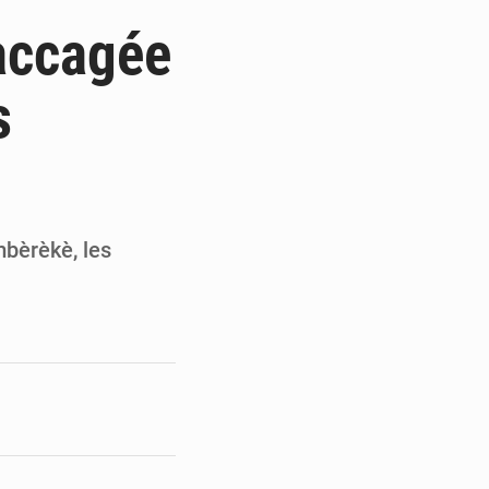
du Sénat du Bénin
saccagée
ge de l’Assemblée
s
t
e pour la rentrée
bèrèkè, les