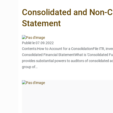
6 août 2026
Bénin et Can
Consolidated and Non-Co
6 août 2026
Bénin : Le C
Statement
5 août 2026
Bénin : 14,5
Publié le 07.09.2022
Contents:How to Account for a ConsolidationFile ITR, inve
Consolidated Financial StatementWhat is 'Consolidated Fu
provides substantial powers to auditors of consolidated ac
group of…