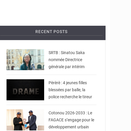
RECENT POSTS
© DR
SRTB : Sinatou Saka
nommée Directrice
générale par intérim
© JDB
Pèrèrè : 4 jeunes filles
blessées par balle, la
police recherche le tireur
© Ville de Cotonou
Cotonou 2026-2033 : Le
FAGACE s’engage pour le
développement urbain
© La Cour suprême du