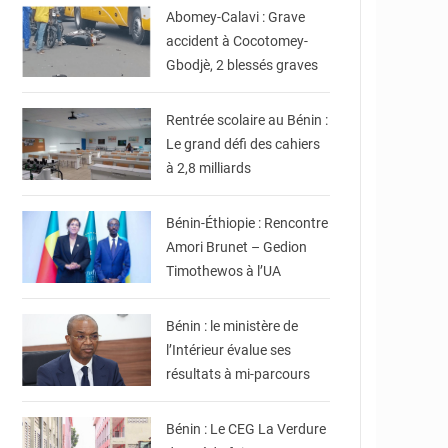
Abomey-Calavi : Grave
accident à Cocotomey-
Gbodjè, 2 blessés graves
© DR
Rentrée scolaire au Bénin :
Le grand défi des cahiers
à 2,8 milliards
© DR
Bénin-Éthiopie : Rencontre
Amori Brunet – Gedion
Timothewos à l’UA
© Ministère intérieur
Bénin
Bénin : le ministère de
l’Intérieur évalue ses
résultats à mi-parcours
© Gouvernement Bénin
Bénin : Le CEG La Verdure