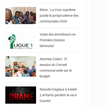
Bénin
Bénin : La Cour suprême
publie la jurisprudence des
communales 2026
© DR
Valse des entraîneurs en
Première Division
béninoise
© Mairie d'Abomey-
Calavi
Abomey-Calavi : 3ᵉ
session du Conseil
communal axée sur le
budget
© JDB
Noyade tragique à Kalalé :
2 enfants perdent la vie à
Gawézi
© presidence.bj