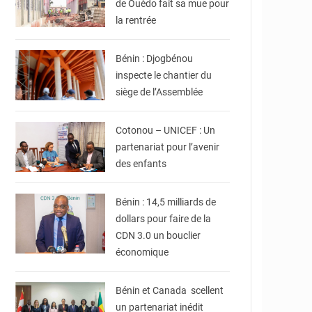
de Ouèdo fait sa mue pour
la rentrée
© Assemblée Nationale
du Bénin
Bénin : Djogbénou
inspecte le chantier du
siège de l’Assemblée
© Ville de Cotonou
Cotonou – UNICEF : Un
partenariat pour l’avenir
© Ministère du Cadre
de Vie et des
des enfants
Transports, chargé du
Développement
durable
Bénin : 14,5 milliards de
dollars pour faire de la
CDN 3.0 un bouclier
© Ministère Des
économique
Affaires Etrangères et
de la Coopération du
Bénin
Bénin et Canada scellent
un partenariat inédit