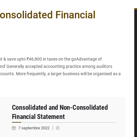
ada scellent un partenariat inédit
nsolidated Financial
EG La Verdure de Ouèdo fait sa mue pour la rentrée
 milliards de dollars pour faire de la CDN 3.0 un bouclier écono
st & save upto ₹46,800 in taxes on the goAdvantage of
nd' Generally accepted accounting practice among auditors
counts. More frequently, a larger business will be organised as a
Consolidated and Non-Consolidated
Financial Statement
7 septembre 2022