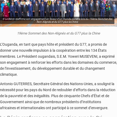
© Le Bénin réaffirme son engagement en faveur d’un monde durable lors du 19ème Sommet des
Non-Alignés et du G77 plus la Chine
19ème Sommet des Non-Alignés et du G77 plus la Chine
L’Ouganda, en tant que pays hôte et président du G77, a promis de
donner une nouvelle impulsion à la coopération entre les 134 États
membres. Le Président ougandais, S.E.M. Yoweri MUSEVENI, a exprimé
son engagement à renforcer les efforts dans les domaines du commerce,
de l’investissement, du développement durable et du changement
climatique.
Antonio GUTERRES, Secrétaire Général des Nations-Unies, a souligné la
nécessité pour les pays du Nord de redoubler d’efforts dans la réduction
de la pauvreté et des inégalités. Plus de cinquante Chefs d’État et de
Gouvernement ainsi que de nombreux présidents d’Institutions
africaines et internationales ont participé à ce sommet d’envergure.