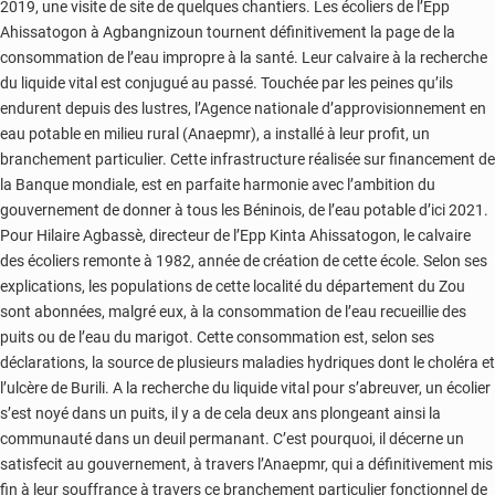
2019, une visite de site de quelques chantiers. Les écoliers de l’Epp
Ahissatogon à Agbangnizoun tournent définitivement la page de la
consommation de l’eau impropre à la santé. Leur calvaire à la recherche
du liquide vital est conjugué au passé. Touchée par les peines qu’ils
endurent depuis des lustres, l’Agence nationale d’approvisionnement en
eau potable en milieu rural (Anaepmr), a installé à leur profit, un
branchement particulier. Cette infrastructure réalisée sur financement de
la Banque mondiale, est en parfaite harmonie avec l’ambition du
gouvernement de donner à tous les Béninois, de l’eau potable d’ici 2021.
Pour Hilaire Agbassè, directeur de l’Epp Kinta Ahissatogon, le calvaire
des écoliers remonte à 1982, année de création de cette école. Selon ses
explications, les populations de cette localité du département du Zou
sont abonnées, malgré eux, à la consommation de l’eau recueillie des
puits ou de l’eau du marigot. Cette consommation est, selon ses
déclarations, la source de plusieurs maladies hydriques dont le choléra et
l’ulcère de Burili. A la recherche du liquide vital pour s’abreuver, un écolier
s’est noyé dans un puits, il y a de cela deux ans plongeant ainsi la
communauté dans un deuil permanant. C’est pourquoi, il décerne un
satisfecit au gouvernement, à travers l’Anaepmr, qui a définitivement mis
fin à leur souffrance à travers ce branchement particulier fonctionnel de