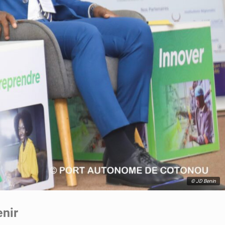
© JD Benin
enir