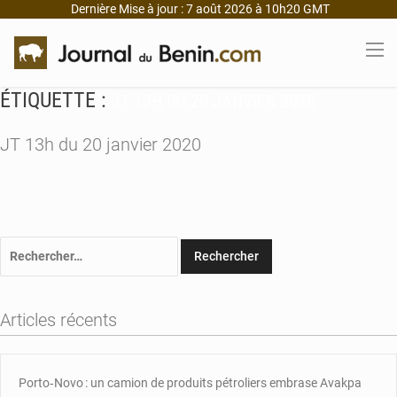
Dernière Mise à jour : 7 août 2026 à 10h20 GMT
ÉTIQUETTE :
JT 13H DU 20 JANVIER 2020
JT 13h du 20 janvier 2020
Rechercher :
Articles récents
Porto‑Novo : un camion de produits pétroliers embrase Avakpa