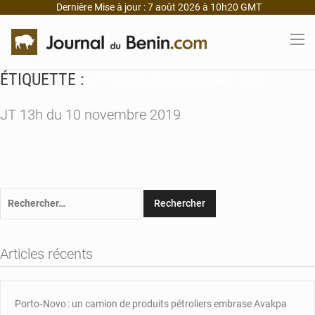
Dernière Mise à jour : 7 août 2026 à 10h20 GMT
ÉTIQUETTE :
JT 13H DU 10 NOVEMBRE 2019
JT 13h du 10 novembre 2019
Rechercher :
Articles récents
Porto‑Novo : un camion de produits pétroliers embrase Avakpa