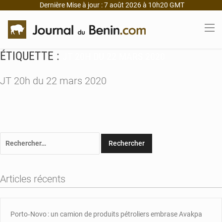
Dernière Mise à jour : 7 août 2026 à 10h20 GMT
ÉTIQUETTE :
JT 20H DU 22 MARS 2020
JT 20h du 22 mars 2020
Rechercher :
Articles récents
Porto‑Novo : un camion de produits pétroliers embrase Avakpa