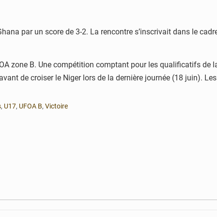
u Ghana par un score de 3-2. La rencontre s’inscrivait dans le c
UFOA zone B. Une compétition comptant pour les qualificatifs de 
ant de croiser le Niger lors de la dernière journée (18 juin). Les
s
,
U17
,
UFOA B
,
Victoire